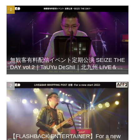
無観客有料配信イベント定期公演 SEIZE THE
DAY vol.2｜TaUYu DeShiI｜北九州 LIVE＆
BAR WHIPPING POST
【FLASHBACK ENTERTAINER】For a new