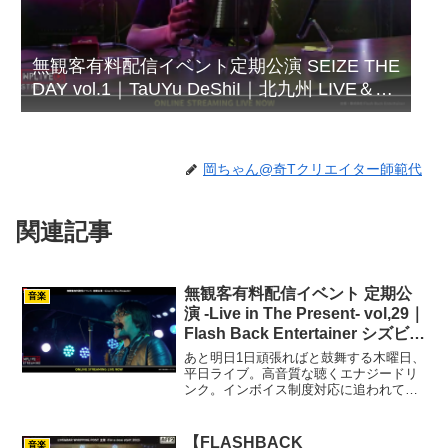
無観客有料配信イベント定期公演 SEIZE THE
DAY vol.1｜TaUYu DeShiI｜北九州 LIVE＆
BAR WHIPPING POST
岡ちゃん@奇Tクリエイター師範代
関連記事
無観客有料配信イベント 定期公
音楽
演 -Live in The Present- vol,29｜
Flash Back Entertainer シズビシ
ャス｜北九州 LIVE＆BAR
あと明日1日頑張ればと鼓舞する木曜日、
WHIPPING POST
平日ライブ。高音質な聴くエナジードリ
ンク。インボイス制度対応に追われてゲ
ッソリな日々ですが、それを上回るハー
ドライブスケジュールをこなすロックン
ローラーのシズビシャス。3か月の間に44
【FLASHBACK
音楽