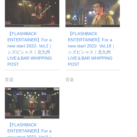
【FLASHBACK
【FLASHBACK
ENTERTAINER】For a
ENTERTAINER】For a
new start 2022- Vol,2｜
new start 2022- Vol,18｜
シズビシャス｜北九州
シズビシャス｜北九州
LIVE＆BAR WHIPPING
LIVE＆BAR WHIPPING
POST
POST
音楽
音楽
【FLASHBACK
ENTERTAINER】For a