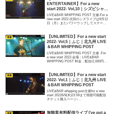
公演するという化け...
ENTERTAINER】For a new
start 2022- Vol,10｜シズビシャス
｜北九州 LIVE＆BAR WHIPPING
LIVE&BAR WHIPPING POST 主催-For a
POST
new start 2022-次回のシズライブは9月12
日（月）またパワーウップしてステージ
に立ちます＼＼\\٩( 'ω' )و //／／✨ﾖﾛｼｸｵﾈ
ｶﾞｲｼﾏｽ✨↓チケット...
【UNLIMITED】For a new start
音楽
2022- Vol,5｜ふじ｜北九州 LIVE
＆BAR WHIPPING POST
LIVE&BAR WHIPPING POST 主催 -For
a new start 2022-会場：LIVE&BAR
WHIPPING POST 料金：配信/2,000円
URL：7/7 23:59までアーカイブ視聴可能
です！ pic.tw...
【UNLIMITED】For a new start
音楽
2022- Vol,1｜ふじ｜北九州 LIVE
＆BAR WHIPPING POST
LIVE&BAR whipping post主催for a new
start 20226/9(木)23:59まで視聴可能配信
チケット購入ページ↓
pic.twitter.com/q1Ohm6uEe8— ふじ
【STGV】 (@fuji0st...
無観客有料配信ライブ I’ve got a
音楽