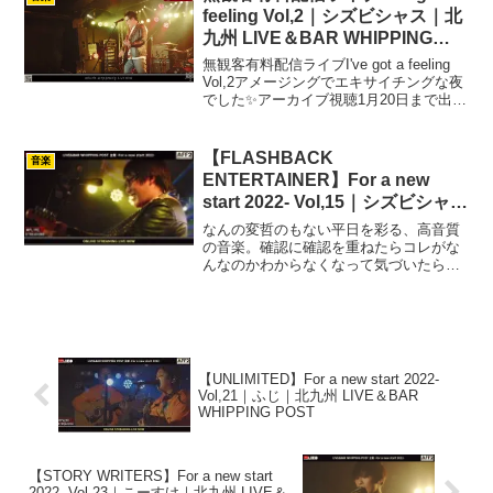
feeling Vol,2｜シズビシャス｜北
九州 LIVE＆BAR WHIPPING
POST
無観客有料配信ライブI've got a feeling
Vol,2アメージングでエキサイチングな夜
でした✨アーカイブ視聴1月20日まで出来
ます✨ pic.twitter.com/qeRJOMEQmh—
シズ ビシャス STGV (@siz...
【FLASHBACK
音楽
ENTERTAINER】For a new
start 2022- Vol,15｜シズビシャス
｜北九州 LIVE＆BAR WHIPPING
なんの変哲のもない平日を彩る、高音質
POST
の音楽。確認に確認を重ねたらコレがな
んなのかわからなくなって気づいたら夜
になっていたのでエネルギーチャージの
平日ライブ。1曲、2曲目と 志磨遼平氏の
手がける曲を重ね掛けしていく。歌詞を
飛ばしてしまうハプニ...
【UNLIMITED】For a new start 2022-
Vol,21｜ふじ｜北九州 LIVE＆BAR
WHIPPING POST
【STORY WRITERS】For a new start
2022- Vol,23｜こーすけ｜北九州 LIVE＆