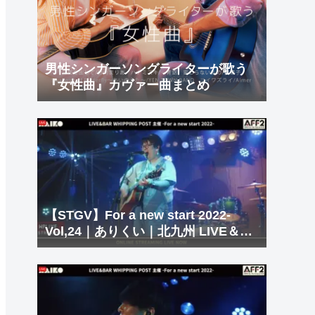
男性シンガーソングライターが歌う
『女性曲』カヴァー曲まとめ
【STGV】For a new start 2022-
Vol,24｜ありくい｜北九州 LIVE＆
BAR WHIPPING POST