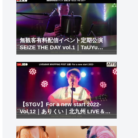
無観客有料配信イベント定期公演
SEIZE THE DAY vol.1｜TaUYu
DeShiI｜北九州 LIVE＆BAR
WHIPPING POST
【STGV】For a new start 2022-
Vol,12｜ありくい｜北九州 LIVE＆
BAR WHIPPING POST