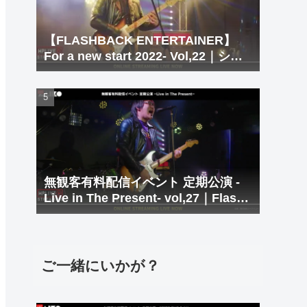
【FLASHBACK ENTERTAINER】
For a new start 2022- Vol,22｜シズ
ビシャス｜北九州 LIVE＆BAR
WHIPPING POST
無観客有料配信イベント 定期公演 -
Live in The Present- vol,27｜Flash
Back Entertainer シズビシャス｜北
九州 LIVE＆BAR WHIPPING POST
ご一緒にいかが？