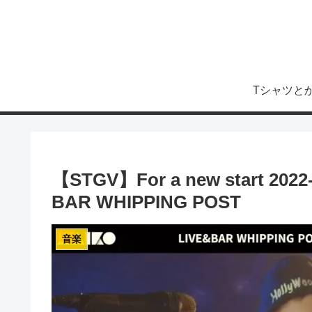
Tシャツと
【STGV】For a new start 2
BAR WHIPPING POST
音楽