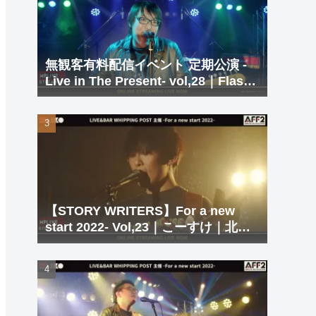
無観客有料配信イベント 定期公演 -
Live in The Present- vol,28｜Flash
Back Entertainer シズビシャス｜北
九州 LIVE＆BAR WHIPPING POST
【STORY WRITERS】For a new
start 2022- Vol,23｜こーすけ｜北九
州 LIVE＆BAR WHIPPING POST