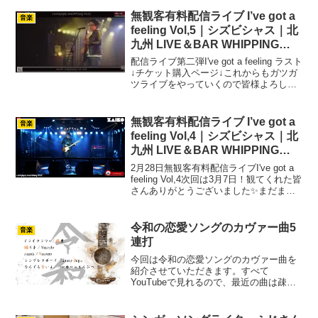
WHIPPING POSTから配信するロックス
ターの鑑。始まりは3曲続けて過去のバン
無観客有料配信ライブ I’ve got a
音楽
ド天邪鬼の曲を歌...
feeling Vol,5｜シズビシャス｜北
九州 LIVE＆BAR WHIPPING
POST
配信ライブ第二弾I've got a feeling ラスト
↓チケット購入ページ↓これからもガツガ
ツライブをやっていくので皆様よろしく
お願いします٩( 'ω' )و✨
pic.twitter.com/Jr9F6fKPLt— シズ ビシャ
ス ...
無観客有料配信ライブ I’ve got a
音楽
feeling Vol,4｜シズビシャス｜北
九州 LIVE＆BAR WHIPPING
POST
2月28日無観客有料配信ライブI've got a
feeling Vol,4次回は3月7日！観てくれた皆
さんありがとうございました✨まだまだ
アーカイブが残っておりまっせ
_(┐「ε:)_！↓チケット購入ページはこち
ら↓ pic.twitte...
令和の恋愛ソングのカヴァー曲5
音楽
連打
今回は令和の恋愛ソングのカヴァー曲を
紹介させていただきます。すべて
YouTubeで見れるので、最近の曲は疎い
という方はぜひ予習していってくださ
い。おしながき 2020年（令和2年）：ド
ライフラワー/優里 2021年（令和3年）：