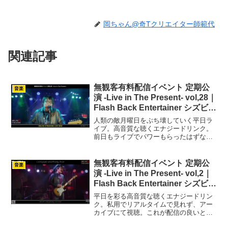
岡ちゃん@奇Tクリエイター師範代
関連記事
無観客有料配信イベント 定期公
音楽
演 -Live in The Present- vol,28｜
Flash Back Entertainer シズビシ
ャス｜北九州 LIVE＆BAR
人類の敵月曜日をぶち壊していく平日ラ
WHIPPING POST
イブ。高音質な聴くエナジードリンク。
前日もライブでパワーもらったはずなの
に、こんなにもエネルギーをドレインさ
れるものなのかと…月曜日さんには足を
向けて寝れません。さて、2日連続でライ
無観客有料配信イベント 定期公
音楽
ブをするというツアーの...
演 -Live in The Present- vol,2｜
Flash Back Entertainer シズビシ
ャス｜北九州 LIVE＆BAR
平日を彩る高音質な聴くエナジードリン
WHIPPING POST
ク。私用でリアルタイムで見れず、アー
カイブにて視聴。これが配信の良いとこ
ろ。3年連続誕生日に自主ライブを