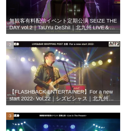
無観客有料配信イベント定期公演 SEIZE THE
DAY vol.2｜TaUYu DeShiI｜北九州 LIVE＆
BAR WHIPPING POST
【FLASHBACK ENTERTAINER】For a new
start 2022- Vol,22｜シズビシャス｜北九州
LIVE＆BAR WHIPPING POST