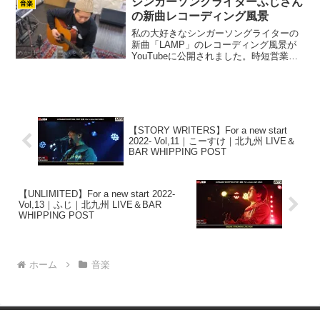
シンガーソングライターふじさん
音楽
踊り子/Va...
の新曲レコーディング風景
私の大好きなシンガーソングライターの
新曲「LAMP」のレコーディング風景が
YouTubeに公開されました。時短営業や
外出自粛などで疲弊した生活の中で、希
望の光が見えてくるような歌です。つい
最近の出来事、まだまだ予断を許さない
状況でいろんなこ...
【STORY WRITERS】For a new start
2022- Vol,11｜こーすけ｜北九州 LIVE＆
BAR WHIPPING POST
【UNLIMITED】For a new start 2022-
Vol,13｜ふじ｜北九州 LIVE＆BAR
WHIPPING POST
ホーム
音楽