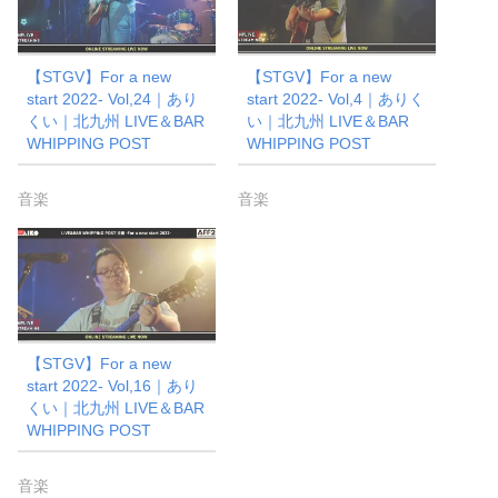
【STGV】For a new
【STGV】For a new
start 2022- Vol,24｜あり
start 2022- Vol,4｜ありく
くい｜北九州 LIVE＆BAR
い｜北九州 LIVE＆BAR
WHIPPING POST
WHIPPING POST
音楽
音楽
【STGV】For a new
start 2022- Vol,16｜あり
くい｜北九州 LIVE＆BAR
WHIPPING POST
音楽