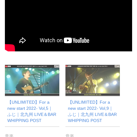
【UNLIMITED】For a
【UNLIMITED】For a
new start 2022- Vol,5｜
new start 2022- Vol,9｜
ふじ｜北九州 LIVE＆BAR
ふじ｜北九州 LIVE＆BAR
WHIPPING POST
WHIPPING POST
音楽
音楽