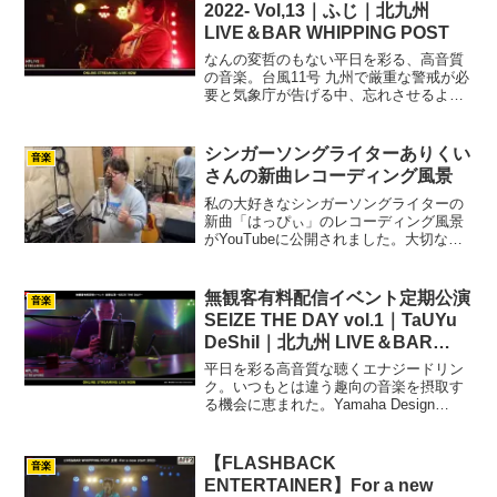
2022- Vol,13｜ふじ｜北九州
LIVE＆BAR WHIPPING POST
なんの変哲のもない平日を彩る、高音質
の音楽。台風11号 九州で厳重な警戒が必
要と気象庁が告げる中、忘れさせるよう
に優しい声のしっとり平日ライブ。新調
したギターのデビュー戦、従来通りの高
音質がさらにふくよかに。For a new
シンガーソングライターありくい
音楽
start ...
さんの新曲レコーディング風景
私の大好きなシンガーソングライターの
新曲「はっぴぃ」のレコーディング風景
がYouTubeに公開されました。大切な人
との何気ない日常の幸福についてを包容
力のある優しい歌声で歌っている曲で
す。ライブでは先駆けて何度か聞いたこ
無観客有料配信イベント定期公演
音楽
とあるのですが、レコ...
SEIZE THE DAY vol.1｜TaUYu
DeShiI｜北九州 LIVE＆BAR
WHIPPING POST
平日を彩る高音質な聴くエナジードリン
ク。いつもとは違う趣向の音楽を摂取す
る機会に恵まれた。Yamaha Design
“Synapses”『TENORI-ON』を用いた電子
音楽の配信でした。癒しとも集中ともと
れる神秘的な曲に合わせて、『TE...
【FLASHBACK
音楽
ENTERTAINER】For a new