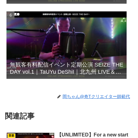
シズビシャス｜北九州 LIVE＆BAR
WHIPPING POST
無観客有料配信イベント定期公演 SEIZE THE
DAY vol.1｜TaUYu DeShiI｜北九州 LIVE＆
BAR WHIPPING POST
岡ちゃん@奇Tクリエイター師範代
関連記事
【UNLIMITED】For a new start
音楽