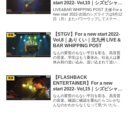
start 2022- Vol,10｜シズビシャス
｜北九州 LIVE＆BAR WHIPPING
LIVE&BAR WHIPPING POST 主催-For a
POST
new start 2022-次回のシズライブは9月12
日（月）またパワーウップしてステージ
に立ちます＼＼\\٩( 'ω' )و //／／✨ﾖﾛｼｸｵﾈ
ｶﾞｲｼﾏｽ✨↓チケット...
【STGV】For a new start 2022-
音楽
Vol,8｜ありくい｜北九州 LIVE＆
BAR WHIPPING POST
なんの変哲のもない平日を彩る、高音質
の音楽。学生はもう夏休み。社会人は夏
休み前の追い込み。追い込まれて追い込
まれて口内炎がたくさんできている私に
聴くエナジードリンク。週の真ん中とい
うことで、テーマは『元気の出る曲』オ
【FLASHBACK
音楽
リジナルソング3曲、カヴ...
ENTERTAINER】For a new
start 2022- Vol,15｜シズビシャス
｜北九州 LIVE＆BAR WHIPPING
なんの変哲のもない平日を彩る、高音質
POST
の音楽。確認に確認を重ねたらコレがな
んなのかわからなくなって気づいたら夜
になっていたのでエネルギーチャージの
平日ライブ。1曲、2曲目と 志磨遼平氏の
手がける曲を重ね掛けしていく。歌詞を
飛ばしてしまうハプニ...