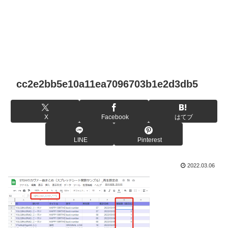
cc2e2bb5e10a11ea7096703b1e2d3db5
X
Facebook
はてブ
LINE
Pinterest
2022.03.06