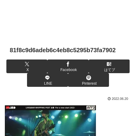
81f8c9d6adeb6c4eb8c5295b73fa7902
X
Facebook
はてブ
LINE
Pinterest
2022.06.20