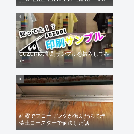
るフォントも速攻解決！
【Windows11】
SUZURIの印刷サンプルを購入してみ
た
結露でフローリングが傷んだので珪
藻土コースターで解決した話