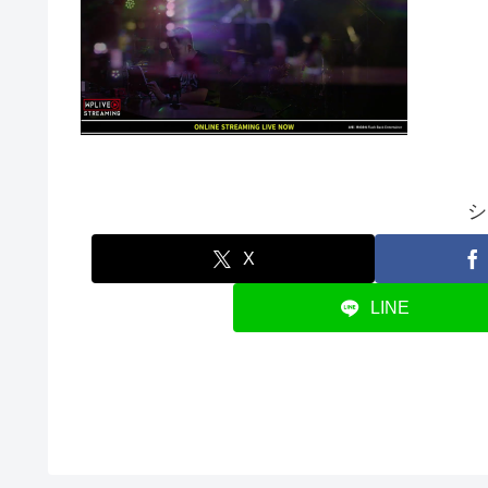
シ
X
LINE