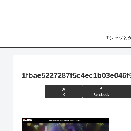
Tシャツと
1fbae5227287f5c4ec1b03e046f
X
Facebook