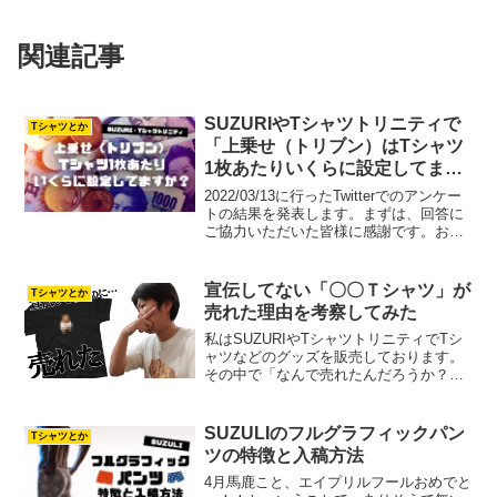
関連記事
SUZURIやTシャツトリニティで
Tシャツとか
「上乗せ（トリブン）はTシャツ
1枚あたりいくらに設定してます
か？」アンケート結果
2022/03/13に行ったTwitterでのアンケー
トの結果を発表します。まずは、回答に
ご協力いただいた皆様に感謝です。お忙
しい中ご回答ありがとうございます！
『SUZURIやTシャツトリニティで上乗せ
（トリブン）はTシャツ1枚あたりいく
宣伝してない「〇〇Ｔシャツ」が
Tシャツとか
ら...
売れた理由を考察してみた
私はSUZURIやTシャツトリニティでTシ
ャツなどのグッズを販売しております。
その中で「なんで売れたんだろうか？」
という商品があります。そのデザインに
ついての考察してみました。どんなデザ
インが売れたの？どんなデザインが売れ
SUZULIのフルグラフィックパン
Tシャツとか
たのかというと、筋...
ツの特徴と入稿方法
4月馬鹿こと、エイプリルフールおめでと