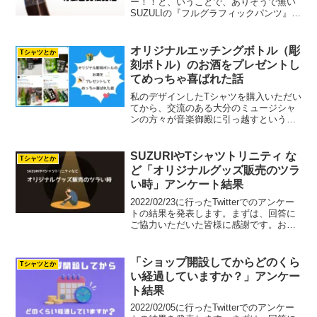
ー！！と、いうことで、ありそうで無い
SUZULIの『フルグラフィックパンツ』で
した。SUZURIではなくSUZULI！残念で
したね！今回、なぜ『フルグラフィック
パンツ』をエイプリルフールネタにしよ
オリジナルエッチングボトル（彫
Tシャツとか
うと思...
刻ボトル）のお酒をプレゼントし
てめっちゃ喜ばれた話
私のデザインしたTシャツを購入いただい
てから、交流のある大分のミュージシャ
ンの方々が音楽御殿に引っ越すというお
話を聞いてプレゼントを贈ろうと思いま
した。どのようなモノが喜ばれるかいろ
いろ考えた結果、ミュージシャンの方々
SUZURIやTシャツトリニティ な
Tシャツとか
が大好きな『お酒』を選...
ど「オリジナルグッズ販売のツラ
い時」アンケート結果
2022/02/23に行ったTwitterでのアンケー
トの結果を発表します。まずは、回答に
ご協力いただいた皆様に感謝です。お忙
しい中ご回答ありがとうございます！
『オリジナルグッズ販売のツラい時』ア
ンケートでした。オリジナルグッズ販売
「ショップ開設してからどのくら
Tシャツとか
の活動を...
い経過していますか？」アンケー
ト結果
2022/02/05に行ったTwitterでのアンケー