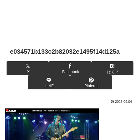
e034571b133c2b82032e1495f14d125a
X
Facebook
はてブ
LINE
Pinterest
2023.09.04