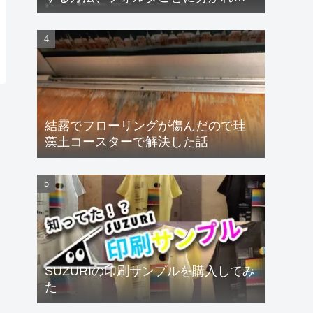
るフォントも速攻解決！
【Windows11】
結露でフローリングが傷んだので珪
藻土コースターで解決した話
SUZURIの印刷サンプルを購入してみ
た