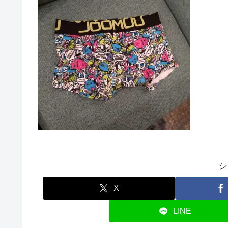
シ
X
LINE