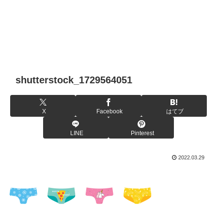
shutterstock_1729564051
X
Facebook
はてブ
LINE
Pinterest
2022.03.29