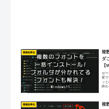
複
業務効率化
ダ
【W
セー
変で
ッと
終わ
複数
業務効率化