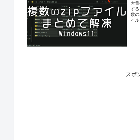
大量
する
数の
イル
スポ