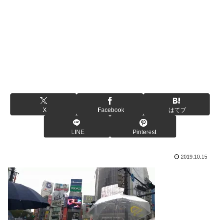
X
Facebook
はてブ
LINE
Pinterest
2019.10.15