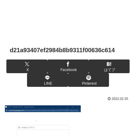
d21a93407ef2984b8b9311f00636c614
X
Facebook
はてブ
LINE
Pinterest
2022.02.25