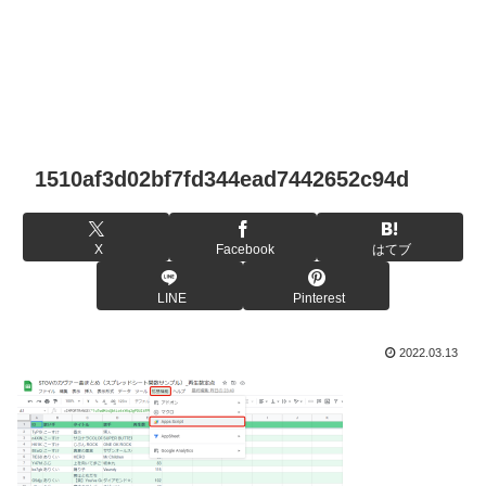
1510af3d02bf7fd344ead7442652c94d
X
Facebook
はてブ
LINE
Pinterest
2022.03.13