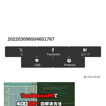
202203096504651767
X
Facebook
はてブ
LINE
Pinterest
2022.03.09