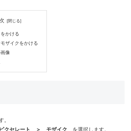
次
クをかける
けモザイクをかける
ル画像
に
す。
ピクセレート ＞ モザイク
を選択します。