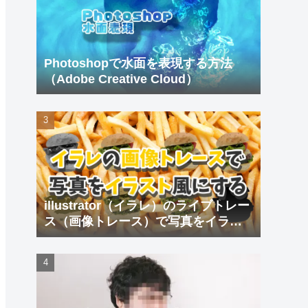
Photoshopで水面を表現する方法
（Adobe Creative Cloud）
illustrator（イラレ）のライブトレー
ス（画像トレース）で写真をイラス
ト風にする