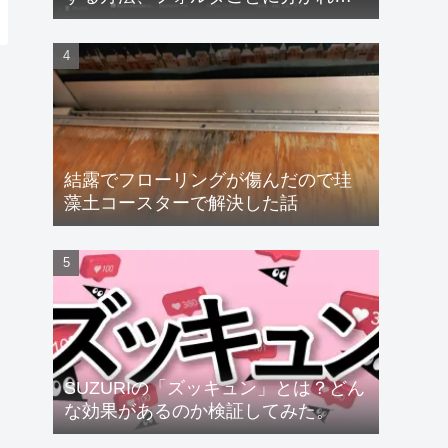
るフォントも速攻解決！
【Windows11】
結露でフローリングが傷んだので珪
藻土コースターで解決した話
SUZURIの「ズッキュン」とは？どん
な効果があるのか検証してみた。