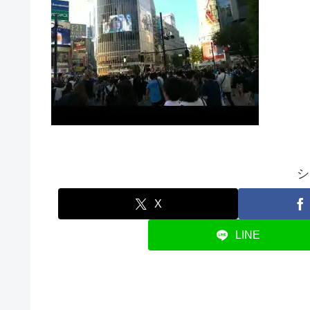
シ
X
LINE