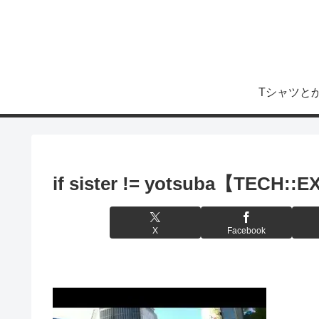
Tシャツと
if sister != yotsuba【TECH:
X
Facebook