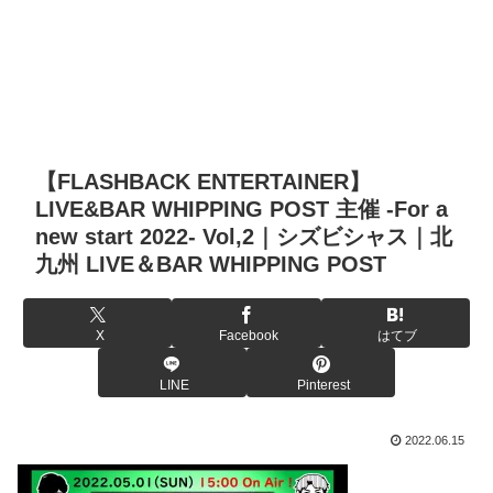
【FLASHBACK ENTERTAINER】
LIVE&BAR WHIPPING POST 主催 -For a
new start 2022- Vol,2｜シズビシャス｜北
九州 LIVE＆BAR WHIPPING POST
X
Facebook
はてブ
LINE
Pinterest
2022.06.15