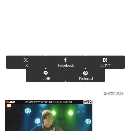
X
Facebook
はてブ
LINE
Pinterest
2022.06.29