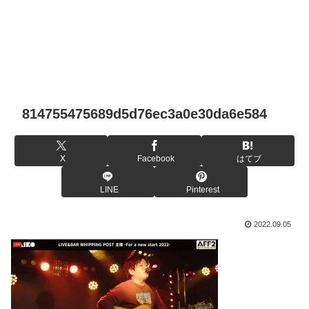
814755475689d5d76ec3a0e30da6e584
X
Facebook
はてブ
LINE
Pinterest
2022.09.05