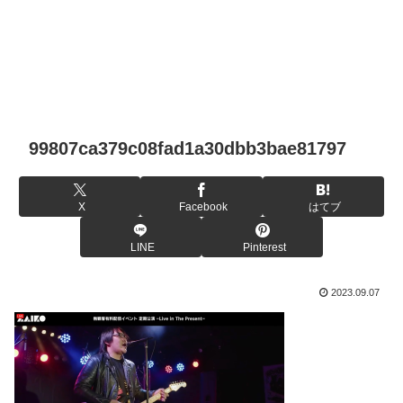
99807ca379c08fad1a30dbb3bae81797
X
Facebook
はてブ
LINE
Pinterest
2023.09.07