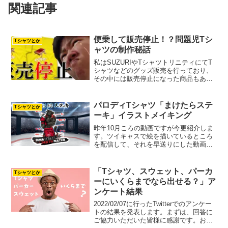
関連記事
便乗して販売停止！？問題児Tシ
Tシャツとか
ャツの制作秘話
私はSUZURIやTシャツトリニティにてT
シャツなどのグッズ販売を行っており、
その中には販売停止になった商品もあり
ます。どんなデザインが販売停止になっ
たの？ 「ウニカー」と「イクラカー」で
す。実はこの商品は、2021年に大ヒット
パロディTシャツ「まけたらステ
Tシャツとか
したあの「モ...
ーキ」イラストメイキング
昨年10月ころの動画ですが今更紹介しま
す。ツイキャスで絵を描いているところ
を配信して、それを早送りにした動画に
なります。実際は8時間くらい描いていた
ような気がします。下書き（鉛筆描き）
から配信しました。下書きはこんな感じ
「Tシャツ、スウェット、パーカ
Tシャツとか
下書きは鉛筆で描いた...
ーにいくらまでなら出せる？」ア
ンケート結果
2022/02/07に行ったTwitterでのアンケー
トの結果を発表します。まずは、回答に
ご協力いただいた皆様に感謝です。お忙