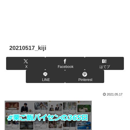
20210517_kiji
X
Facebook
はてブ
LINE
Pinterest
2021.05.17