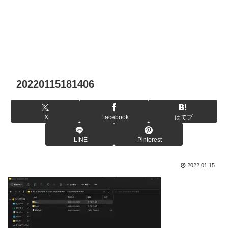
20220115181406
X
Facebook
はてブ
LINE
Pinterest
2022.01.15