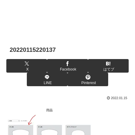
20220115220137
X
Facebook
はてブ
LINE
Pinterest
2022.01.15