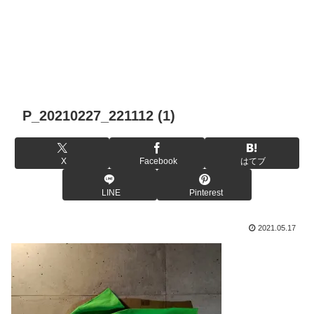
P_20210227_221112 (1)
X
Facebook
はてブ
LINE
Pinterest
2021.05.17