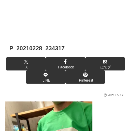
P_20210228_234317
X
Facebook
はてブ
LINE
Pinterest
2021.05.17