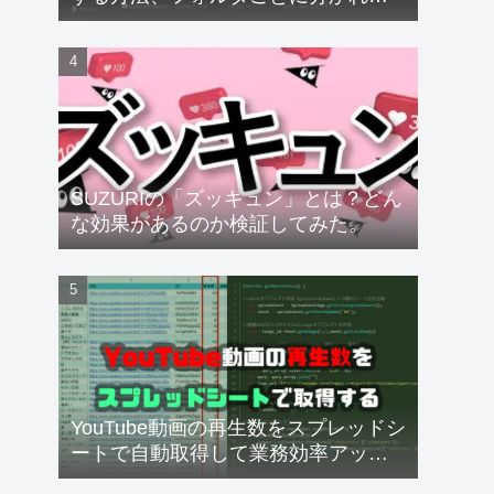
るフォントも速攻解決！
【Windows11】
SUZURIの「ズッキュン」とは？どん
な効果があるのか検証してみた。
YouTube動画の再生数をスプレッドシ
ートで自動取得して業務効率アッ
プ！