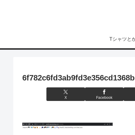
Tシャツと
6f782c6fd3ab9fd3e356cd1368b
X
Facebook