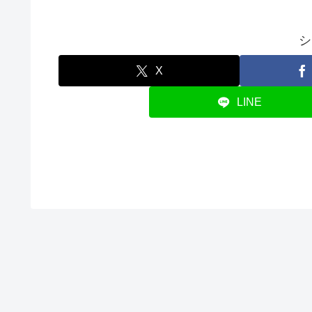
シ
X
LINE