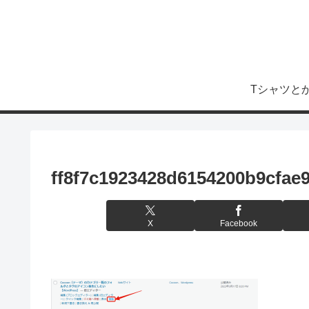
Tシャツと
ff8f7c1923428d6154200b9cfae
X
Facebook