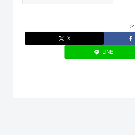
シ
X
LINE