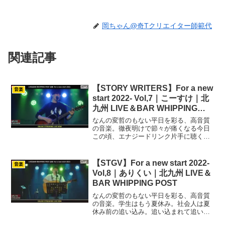
WHIPPING POST
岡ちゃん@奇Tクリエイター師範代
関連記事
【STORY WRITERS】For a new
音楽
start 2022- Vol,7｜こーすけ｜北
九州 LIVE＆BAR WHIPPING
POST
なんの変哲のもない平日を彩る、高音質
の音楽。徹夜明けで節々が痛くなる今日
この頃、エナジードリンク片手に聴くエ
ナジードリンク。自身主催のライブ2回目
とのこともあり、以前のような緊張感も
なく楽しそうに披露していることがとて
【STGV】For a new start 2022-
音楽
も印象的。4曲目のオト...
Vol,8｜ありくい｜北九州 LIVE＆
BAR WHIPPING POST
なんの変哲のもない平日を彩る、高音質
の音楽。学生はもう夏休み。社会人は夏
休み前の追い込み。追い込まれて追い込
まれて口内炎がたくさんできている私に