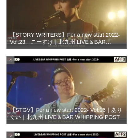
【STORY WRITERS】For a new start 2022-
Vol,23｜こーすけ｜北九州 LIVE＆BAR
WHIPPING POST
【STGV】For a new start 2022- Vol,16｜あり
くい｜北九州 LIVE＆BAR WHIPPING POST