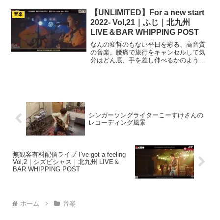
です！ pic.tw...
【UNLIMITED】For a new start
音楽
2022- Vol,21｜ふじ｜北九州
LIVE＆BAR WHIPPING POST
なんの変哲のもない平日を彩る、高音質
の音楽。腰痛で旅行をキャンセルして気
分はどん底、手を差し伸べるかのように
聴くエナジードリンク。早くも2022年最
後主催ライブを迎えてしまって、困惑す
る視聴者を心をほだすように心地の良い
アコギの音色。腰痛に...
シンガーソングライターこーすけさんの
レコーディング風景
無観客有料配信ライブ I’ve got a feeling
Vol,2｜シズビシャス｜北九州 LIVE＆
BAR WHIPPING POST
ホーム
音楽