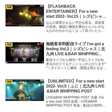
聴くエナジードリンク。週の真ん中とい
うことで、テーマは『元気の出る曲』オ
【FLASHBACK
音楽
リジナルソング3曲、カヴ...
ENTERTAINER】For a new
start 2022- Vol,15｜シズビシャス
｜北九州 LIVE＆BAR WHIPPING
なんの変哲のもない平日を彩る、高音質
POST
の音楽。確認に確認を重ねたらコレがな
んなのかわからなくなって気づいたら夜
になっていたのでエネルギーチャージの
平日ライブ。1曲、2曲目と 志磨遼平氏の
手がける曲を重ね掛けしていく。歌詞を
無観客有料配信ライブ I’ve got a
音楽
飛ばしてしまうハプニ...
feeling Vol,3｜シズビシャス｜北
九州 LIVE＆BAR WHIPPING
POST
配信ライブから帰宅✨平日にライブが出
来るのがとてもテンションが上がります^
^！ダイエットに練習…課題は増えるばか
り……。笑今回もアーカイブ配信があり
ますのでチケット購入は下記URLから٩(
'ω' )وﾁｮｺ! pic.twitter.c...
【UNLIMITED】For a new start
音楽
2022- Vol,5｜ふじ｜北九州 LIVE
＆BAR WHIPPING POST
LIVE&BAR WHIPPING POST 主催 -For
a new start 2022-会場：LIVE&BAR
WHIPPING POST 料金：配信/2,000円
URL：7/7 23:59までアーカイブ視聴可能