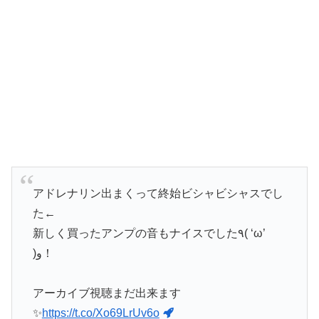
アドレナリン出まくって終始ビシャビシャスでし
た←
新しく買ったアンプの音もナイスでした٩( ‘ω’
)و！
アーカイブ視聴まだ出来ます
✨
https://t.co/Xo69LrUv6o