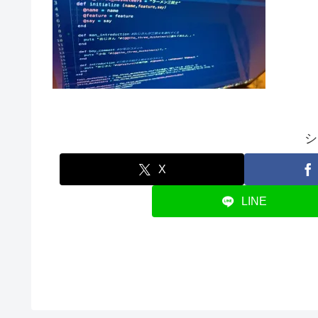
シ
X
LINE