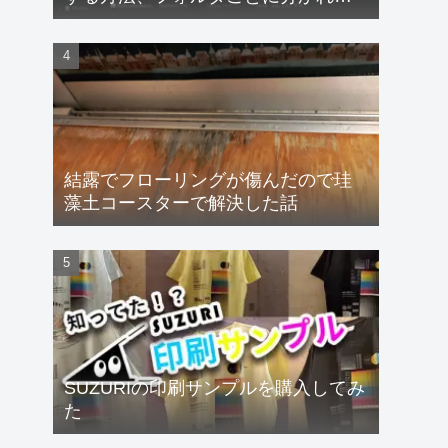
るフォントも速攻解決！
【Windows11】
結露でフローリングが傷んだので珪
藻土コースターで解決した話
SUZURIの印刷サンプルを購入してみ
た