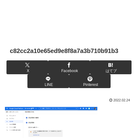
c82cc2a10e65ed9e8f8a7a3b710b91b3
X
Facebook
はてブ
LINE
Pinterest
2022.02.24