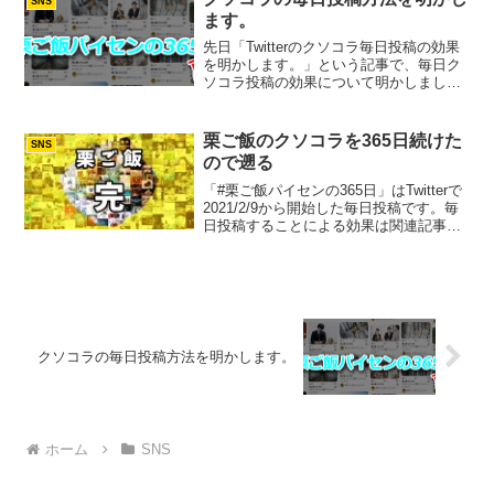
SNS
ます。
先日「Twitterのクソコラ毎日投稿の効果
を明かします。」という記事で、毎日ク
ソコラ投稿の効果について明かしました
が、今回は、どのように毎日投稿してい
るのか？というところを明かしていこう
と思います。先に言っておきますが、と
栗ご飯のクソコラを365日続けた
SNS
んでもなく泥臭い...
ので遡る
「#栗ご飯パイセンの365日」はTwitterで
2021/2/9から開始した毎日投稿です。毎
日投稿することによる効果は関連記事の
「Twitterのクソコラ毎日投稿の効果を明
かします。」に掲載、どのように毎日投
稿を実現したのかは関連記事の「ク...
クソコラの毎日投稿方法を明かします。
ホーム
SNS