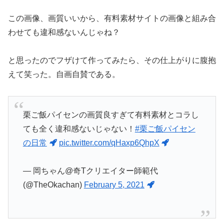
この画像、画質いいから、有料素材サイトの画像と組み合
わせても違和感ないんじゃね？
と思ったのでフザけて作ってみたら、その仕上がりに腹抱
えて笑った。自画自賛である。
栗ご飯パイセンの画質良すぎて有料素材とコラし
ても全く違和感ないじゃない！
#栗ご飯パイセン
の日常
pic.twitter.com/qHaxp6QhpX
— 岡ちゃん@奇Tクリエイター師範代
(@TheOkachan)
February 5, 2021