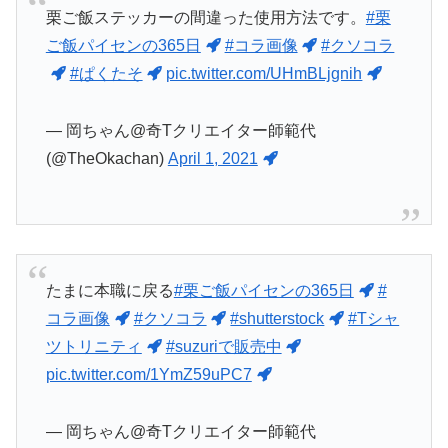
栗ご飯ステッカーの間違った使用方法です。
#栗
ご飯パイセンの365日
#コラ画像
#クソコラ
#ぱくたそ
pic.twitter.com/UHmBLjgnih
— 岡ちゃん@奇Tクリエイター師範代
(@TheOkachan)
April 1, 2021
たまに本職に戻る
#栗ご飯パイセンの365日
#
コラ画像
#クソコラ
#shutterstock
#Tシャ
ツトリニティ
#suzuriで販売中
pic.twitter.com/1YmZ59uPC7
— 岡ちゃん@奇Tクリエイター師範代