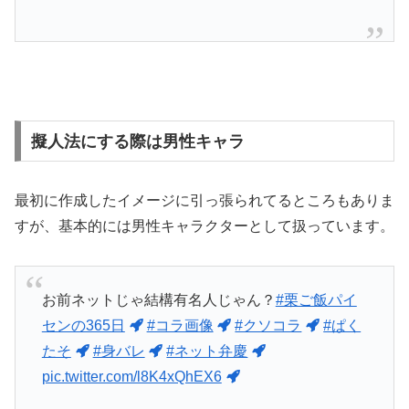
擬人法にする際は男性キャラ
最初に作成したイメージに引っ張られてるところもありま
すが、基本的には男性キャラクターとして扱っています。
お前ネットじゃ結構有名人じゃん？
#栗ご飯パイ
センの365日
#コラ画像
#クソコラ
#ぱく
たそ
#身バレ
#ネット弁慶
pic.twitter.com/l8K4xQhEX6