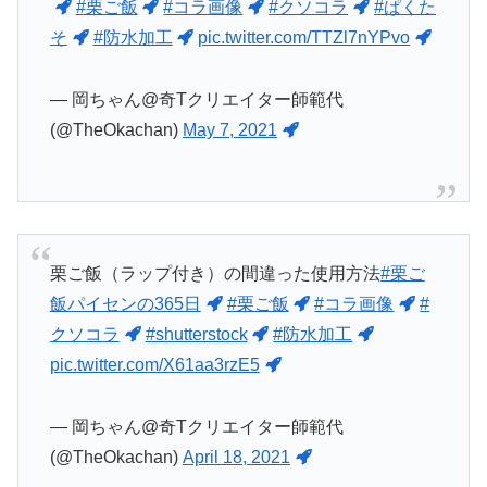
#栗ご飯
#コラ画像
#クソコラ
#ぱくた
そ
#防水加工
pic.twitter.com/TTZl7nYPvo
— 岡ちゃん@奇Tクリエイター師範代
(@TheOkachan)
May 7, 2021
栗ご飯（ラップ付き）の間違った使用方法
#栗ご
飯パイセンの365日
#栗ご飯
#コラ画像
#
クソコラ
#shutterstock
#防水加工
pic.twitter.com/X61aa3rzE5
— 岡ちゃん@奇Tクリエイター師範代
(@TheOkachan)
April 18, 2021