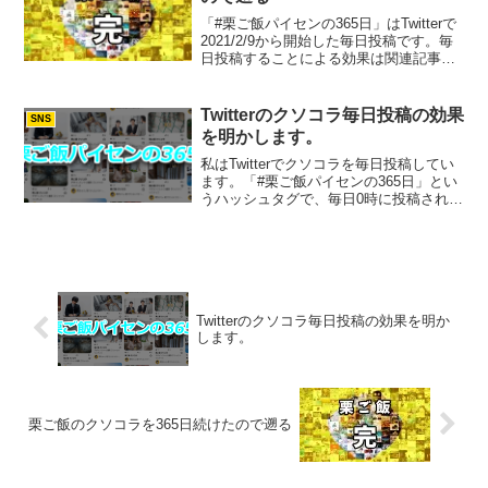
「#栗ご飯パイセンの365日」はTwitterで
2021/2/9から開始した毎日投稿です。毎
日投稿することによる効果は関連記事の
「Twitterのクソコラ毎日投稿の効果を明
かします。」に掲載、どのように毎日投
稿を実現したのかは関連記事の「ク...
Twitterのクソコラ毎日投稿の効果
SNS
を明かします。
私はTwitterでクソコラを毎日投稿してい
ます。「#栗ご飯パイセンの365日」とい
うハッシュタグで、毎日0時に投稿される
よう予約をしております。週末にまとめ
て作って予約投稿してを毎週継続。で
は、毎日投稿することによって、Tシャツ
販売にどの...
Twitterのクソコラ毎日投稿の効果を明か
します。
栗ご飯のクソコラを365日続けたので遡る