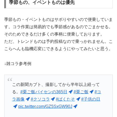
季節もの、イベントものは優先
季節もの・イベントものはサボりやすいので便乗していま
す。コラ作業は簡易的でも季節感があるのでごまかせる。
そのためできるだけ多くの事柄に便乗しております。
ただ、トレンドものは予約投稿なので乗っかれません。こ
こらへんも臨機応変にできるようにやってみたいと思う。
↓雑コラ参考例
この新聞カブト、撮影してから半年以上経って
る。
#栗ご飯パイセンの365日
#栗ご飯
#コ
ラ画像
#クソコラ
#ぱくたそ
#子供の日
pic.twitter.com/GZ5SxGW90J