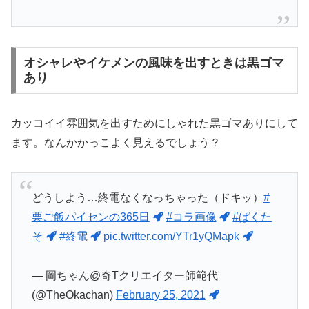
オシャレやイケメンの風味を出すときは黒ゴマ
あり
カッコイイ雰囲気を出すためにしゃれた黒ゴマありにして
ます。なんかかっこよく見えるでしょう？
どうしよう…終電なくなっちゃった（ドキッ）
#
栗ご飯パイセンの365日
#コラ画像
#ぱくた
そ
#終電
pic.twitter.com/YTr1yQMapk
— 岡ちゃん@奇Tクリエイター師範代
(@TheOkachan)
February 25, 2021