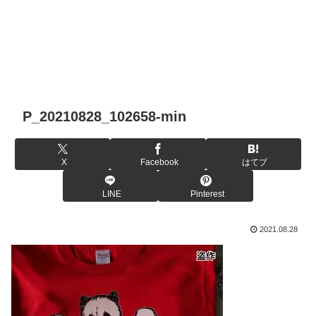
P_20210828_102658-min
X
Facebook
はてブ
LINE
Pinterest
2021.08.28