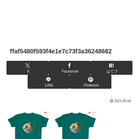
ffaf5480f593f4e1e7c73f3a36248682
X
Facebook
はてブ
LINE
Pinterest
2021.05.09