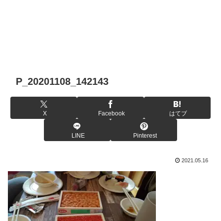
P_20201108_142143
X
Facebook
はてブ
LINE
Pinterest
2021.05.16