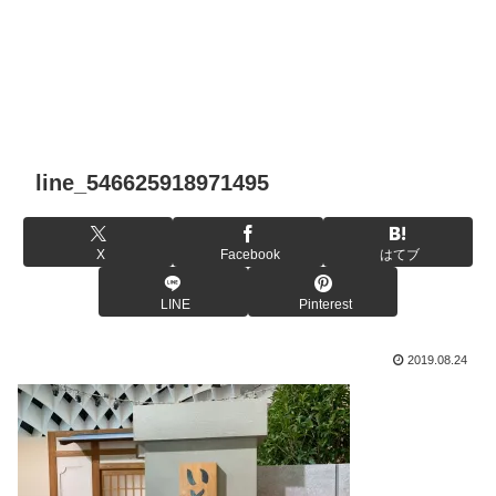
line_546625918971495
X
Facebook
はてブ
LINE
Pinterest
2019.08.24