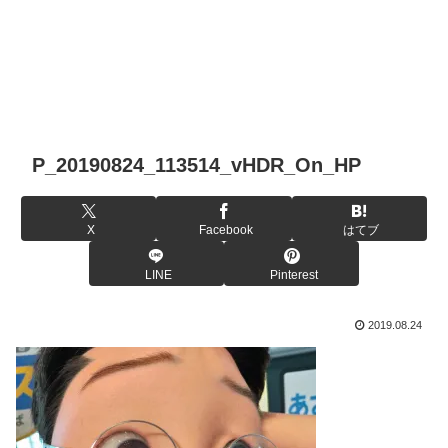
P_20190824_113514_vHDR_On_HP
X
Facebook
はてブ
LINE
Pinterest
2019.08.24