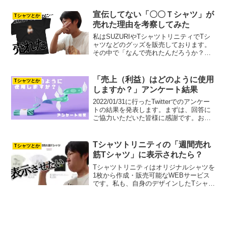
「SUZURIで複数ショップ運営していま
すか？」のアンケートでした。私が以前
宣伝してない「〇〇Ｔシャツ」が
Tシャツとか
投稿...
売れた理由を考察してみた
私はSUZURIやTシャツトリニティでTシ
ャツなどのグッズを販売しております。
その中で「なんで売れたんだろうか？」
という商品があります。そのデザインに
ついての考察してみました。どんなデザ
インが売れたの？どんなデザインが売れ
「売上（利益）はどのように使用
Tシャツとか
たのかというと、筋...
しますか？」アンケート結果
2022/01/31に行ったTwitterでのアンケー
トの結果を発表します。まずは、回答に
ご協力いただいた皆様に感謝です。お忙
しい中ご回答ありがとうございます！
『売上（利益）はどのように使用します
か？』アンケートでした。私は食べ物系
Tシャツトリニティの「週間売れ
Tシャツとか
の写真を...
筋Tシャツ」に表示されたら？
Tシャツトリニティはオリジナルシャツを
1枚から作成・販売可能なWEBサービス
です。私も、自身のデザインしたTシャツ
を販売しております。そのサイトトップ
下に「週間売れ筋Tシャツ」の枠があるの
をご存じでしょうか。その名の通り1週間
で売れているT...