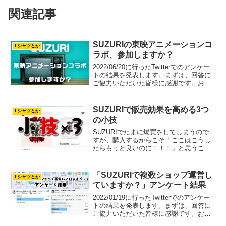
関連記事
SUZURIの東映アニメーションコ
Tシャツとか
ラボ、参加しますか？
2022/06/20に行ったTwitterでのアンケー
トの結果を発表します。まずは、回答に
ご協力いただいた皆様に感謝です。お忙
しい中ご回答ありがとうございます！
「SUZURIの東映アニメーションコラ
ボ、参加しますか？」のアンケートでし
SUZURIで販売効果を高める3つ
Tシャツとか
た。東...
の小技
SUZURIでたまに爆買をしてしまうので
すが、購入するからこそ「ここはこうし
たらもっと良いのに！！！」と思うこと
があります。直接的に売上が上がるとい
うものではなく、あくまで「やった方が
良い」程度の小技です。私も購入で気づ
「SUZURIで複数ショップ運営し
Tシャツとか
いたことを取り入れて...
ていますか？」アンケート結果
2022/01/19に行ったTwitterでのアンケー
トの結果を発表します。まずは、回答に
ご協力いただいた皆様に感謝です。お忙
しい中ご回答ありがとうございます！