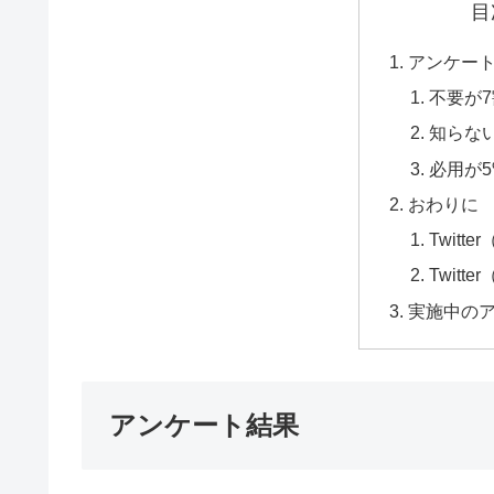
目
アンケー
不要が
知らな
必用が5
おわりに
Twitt
Twitt
実施中の
アンケート結果