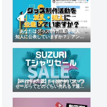
「あなたはグッズ制作活動を友人・
知人に公表していますか？」アンケ
ート結果
【2022年6月版】SUZURIのTシャツ
セールってどのくらい売れる？通常
時とセール時の比較もあり