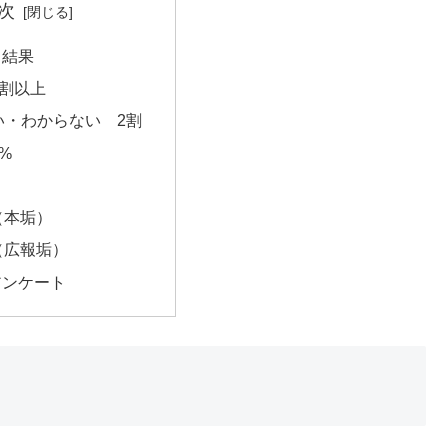
次
ト結果
7割以上
い・わからない 2割
%
er（本垢）
er（広報垢）
アンケート